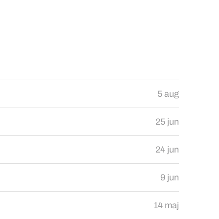
5 aug
25 jun
24 jun
9 jun
14 maj