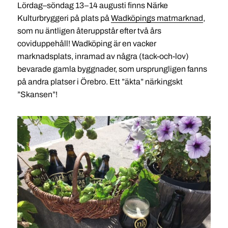
Lördag–söndag 13–14 augusti finns Närke
Kulturbryggeri på plats på
Wadköpings matmarknad
,
som nu äntligen återuppstår efter två års
coviduppehåll! Wadköping är en vacker
marknadsplats, inramad av några (tack-och-lov)
bevarade gamla byggnader, som ursprungligen fanns
på andra platser i Örebro. Ett ”äkta” närkingskt
”Skansen”!