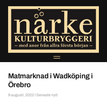
Matmarknad i Wadköping i
Örebro
9 augusti, 2022
I
Senaste nytt