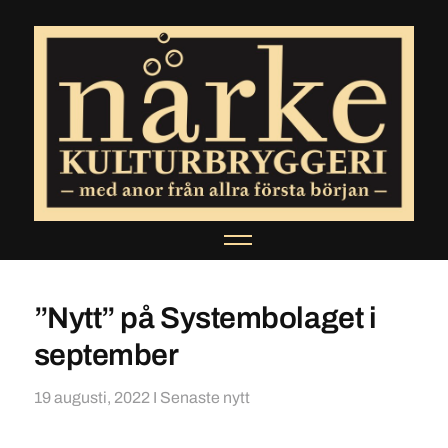
”Nytt” på Systembolaget i
september
19 augusti, 2022
I
Senaste nytt