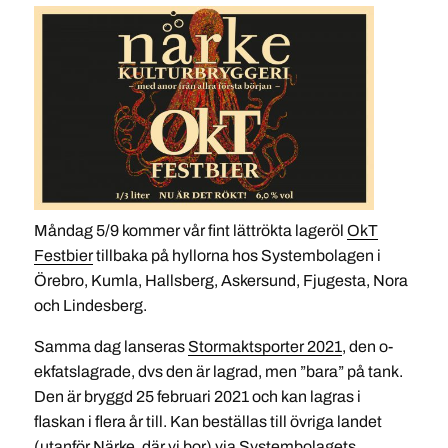
Måndag 5/9 kommer vår fint lättrökta lageröl
OkT
Festbier
tillbaka på hyllorna hos Systembolagen i
Örebro, Kumla, Hallsberg, Askersund, Fjugesta, Nora
och Lindesberg.
Samma dag lanseras
Stormaktsporter 2021
, den o-
ekfatslagrade, dvs den är lagrad, men ”bara” på tank.
Den är bryggd 25 februari 2021 och kan lagras i
flaskan i flera år till. Kan beställas till övriga landet
(utanför Närke, där vi bor) via Systembolagets