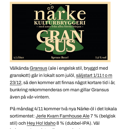
Välkända
Gransus
(ale i engelsk stil, bryggd med
granskott) går in lokalt som julöl,
säljstart 1/11 t o m
23/12
, så den kommer att finnas något kortare tid i år,
bunkring rekommenderas om man gillar Gransus
även på vår-vintern.
På måndag 4/11 kommer två nya Närke-öl i det lokala
sortimentet:
Jerle Kvarn Farnhouse Ale
7 % (belgisk
stil) och
Hey Ho! Idaho
8 % (dubbel-IPA). Väl