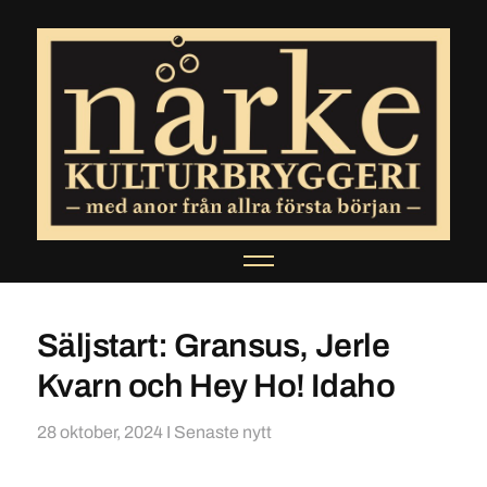
Säljstart: Gransus, Jerle
Kvarn och Hey Ho! Idaho
28 oktober, 2024
I
Senaste nytt