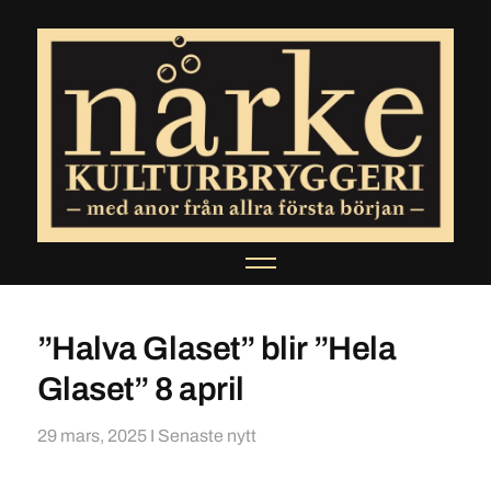
”Halva Glaset” blir ”Hela
Glaset” 8 april
29 mars, 2025
I
Senaste nytt