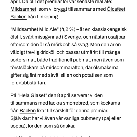
april. Då blir det premiär för vår senaste real ale:
Mildsamhet
, som vi bryggt tillsammans med
Ölcaféet
Backen
från Linköping.
”MIldsamhet Mild Ale” (4,2 %) – är en klassisk engelsk
ölstil, svårt missgynnad i Sverige, och nästan osäljbar
eftersom den är så mörk och så svag. Men den är en
väldigt trevlig dricköl, och passar utmärkt till många
sorters mat, både traditionell pubmat, men även som
törstsläckare på midsommarafton, där ölsmakerna
gifter sig fint med såväl sillen och potatisen som
jordgubbstårtan.
På ”Hela Glaset” den 8 april serverar vi den
tillsammans med läckra smørrebrød, som kockarna
från
Backen
fixar till särskilt för denna premiär.
Självklart har vi även vår vanliga pubmeny (paj eller
soppa), för den som så önskar.