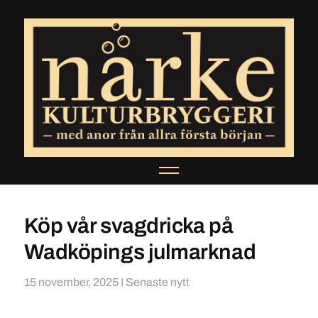
Köp vår svagdricka på
Wadköpings julmarknad
15 november, 2025
I
Senaste nytt