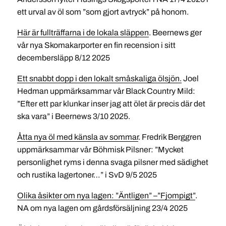
ett urval av öl som ”som gjort avtryck” på honom.
Här är fullträffarna i de lokala släppen
. Beernews ger
vår nya Skomakarporter en fin recension i sitt
decembersläpp 8/12 2025
Ett snabbt dopp i den lokalt småskaliga ölsjön.
Joel
Hedman uppmärksammar vår Black Country Mild:
”Efter ett par klunkar inser jag att ölet är precis där det
ska vara” i Beernews 3/10 2025.
Åtta nya öl med känsla av sommar
. Fredrik Berggren
uppmärksammar vår Böhmisk Pilsner: ”Mycket
personlighet ryms i denna svaga pilsner med sädighet
och rustika lagertoner…” i SvD 9/5 2025
Olika åsikter om nya lagen: ”Äntligen” –”Fjompigt”
.
NA om nya lagen om gårdsförsäljning 23/4 2025