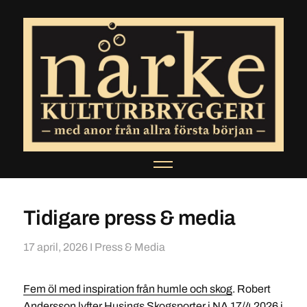
Tidigare press & media
17 april, 2026
I
Press & Media
Fem öl med inspiration från humle och skog
. Robert
Andersson lyfter Husings Skogsporter i NA 17/4 2026 i