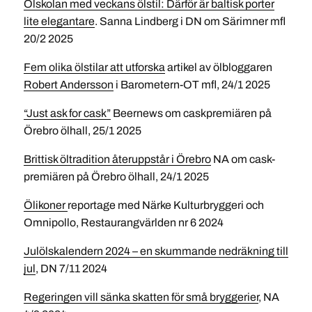
Ölskolan med veckans ölstil: Därför är baltisk porter
lite elegantare
. Sanna Lindberg i DN om Särimner mfl
20/2 2025
Fem olika ölstilar att utforska
artikel av ölbloggaren
Robert Andersson
i Barometern-OT mfl, 24/1 2025
“Just ask for cask”
Beernews om caskpremiären på
Örebro ölhall, 25/1 2025
Brittisk öltradition återuppstår i Örebro
NA om cask-
premiären på Örebro ölhall, 24/1 2025
Ölikoner
reportage med Närke Kulturbryggeri och
Omnipollo, Restaurangvärlden nr 6 2024
Julölskalendern 2024 – en skummande nedräkning till
jul
, DN 7/11 2024
Regeringen vill sänka skatten för små bryggerier
, NA