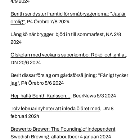
4/9 2024
Berith ser dyster framtid för småbryggerierna: ”Jag är
orolig”
, P4 Örebro 7/8 2024
Lång kö när bryggeri bjöd in till sommarfest
, NA 2/8
2024
Ölskolan med veckans superkombo: Rököl och grillat
,
DN 20/6 2024
Berit dissar förslag om gårdsförsäljning: ”Fånigt tycker
jag”
, P4 Örebro 5/6 2024
Hej, hallå Berith Karlsson…
, BeerNews 8/3 2024
Tolv februarinyheter att inleda ölåret med
, DN 8
februari 2024
Brewer to Brewer: The Founding of Independent
Swedish Brewing
, allaboutbeer 4 januari 2024