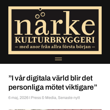
”I vår digitala värld blir det
personliga mötet viktigare”
6 maj, 2026
I
Press & Media
,
Senaste nytt