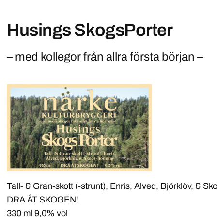
Husings SkogsPorter
– med kollegor från allra första början –
Tall- & Gran-skott (-strunt), Enris, Alved, Björklöv, & 
DRA ÅT SKOGEN!
330 ml 9,0% vol